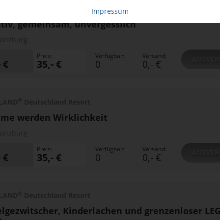
®
LAND
Deutschland Resort
Impressum
tiv, gemeinsam, unvergesslich
ünzburg
Preis:
Verfügbar:
Versand:
AUSVER
- €
35,- €
0
0,- €
®
LAND
Deutschland Resort
me werden Wirklichkeit
ünzburg
Preis:
Verfügbar:
Versand:
AUSVER
- €
35,- €
0
0,- €
®
LAND
Deutschland Resort
lgezwitscher, Kinderlachen und grenzenloser LE