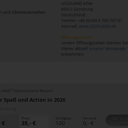
LEGOLAND Allee
89312
Günzburg
nen und Abenteuerwelten
Deutschland
Telefon: +49 (0)180 6 700 757 01
Internet:
www.LEGOLAND.de
Öffnungszeiten:
Unsere Öffnungszeiten können Sie
immer aktuell
unserer Homepage
entnehmen.
®
LAND
Deutschland Resort
 Spaß und Action in 2026
ünzburg
Preis:
Verfügbar:
Versand:
AB 10.0
- €
35,- €
100
0,- €
8:00 