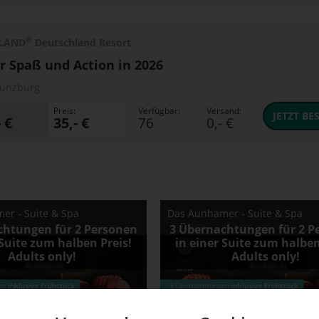
®
LAND
Deutschland Resort
 Spaß und Action in 2026
ünzburg
Preis:
Verfügbar:
Versand:
JETZT
BES
- €
35,- €
76
0,- €
er - Suite & Spa
Das Aunhamer - Suite & Spa
chtungen für 2 Personen
3 Übernachtungen für 2 P
 Suite zum halben Preis!
in einer Suite zum halben
Adults only!
Adults only!