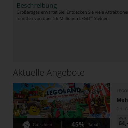
Beschreibung
Großartiges erwartet Sie! Entdecken Sie viele Attraktio
®
inmitten von über 56 Millionen LEGO
Steinen.
Aktuelle Angebote
LEGO
Mehr
Ort:
G
Wert:
64,
45%
Gutschein
Rabatt