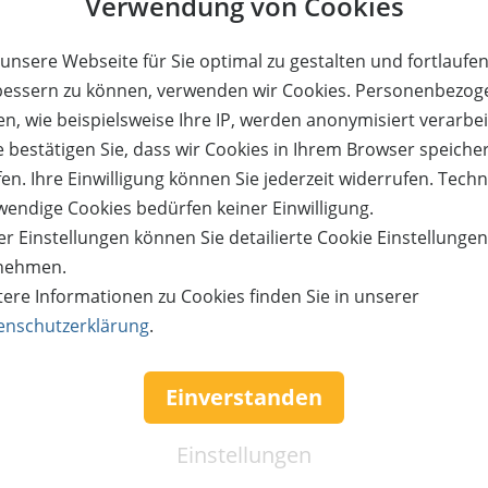
Verwendung von Cookies
68%
reis:
Verfügbar:
Versand:
Wert:
Preis:
Verfügbar:
unsere Webseite für Sie optimal zu gestalten und fortlaufe
390,- €
592,- €
190,- €
12
3,50 €
11
bessern zu können, verwenden wir Cookies. Personenbezog
ETAILS
JETZT
BESTELLEN
WEITERE DETAILS
JETZT
BE
n, wie beispielsweise Ihre IP, werden anonymisiert verarbei
e bestätigen Sie, dass wir Cookies in Ihrem Browser speiche
en. Ihre Einwilligung können Sie jederzeit widerrufen. Tech
wendige Cookies bedürfen keiner Einwilligung.
r Einstellungen können Sie detailierte Cookie Einstellunge
nehmen.
tere Informationen zu Cookies finden Sie in unserer
®
LAND
Deutschland Resort
enschutzerklärung
.
t Tickets für 2026 sichern!
ünzburg
Einverstanden
Preis:
Verfügbar:
Versand:
AUSVER
- €
35,- €
0
0,- €
Einstellungen