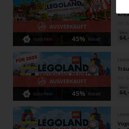
LEGO
Krea
Ort:
G
AUSVERKAUFT
Wert:
64,
45%
Gutschein
Rabatt
LEGO
Träu
Ort:
G
AUSVERKAUFT
Wert:
64,
45%
Gutschein
Rabatt
LEGO
Voge