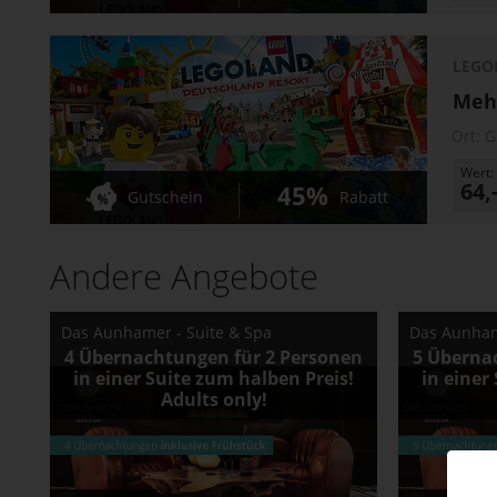
LEGO
Mehr
Ort:
G
Wert:
64,
45%
Gutschein
Rabatt
Andere Angebote
Das Aunhamer - Suite & Spa
Das Aunham
4 Übernachtungen für 2 Personen
5 Überna
in einer Suite zum halben Preis!
in einer
Adults only!