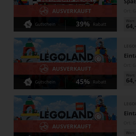
Spa
AUSVERKAUFT
Ort:
G
Wert:
39%
Gutschein
Rabatt
64,
LEGO
Eint
Ort:
G
AUSVERKAUFT
Wert:
64,
45%
Gutschein
Rabatt
LEGO
Eint
Ort:
G
AUSVERKAUFT
Wert: