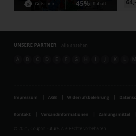
64,
45%
Gutschein
Rabatt
UNSERE PARTNER
Alle ansehen
A
B
C
D
E
F
G
H
I
J
K
L
Impressum
AGB
Widerrufsbelehrung
Datensc
Kontakt
Versandinformationen
Zahlungsmittel
© 2021, Coupon Future. Alle Rechte vorbehalten