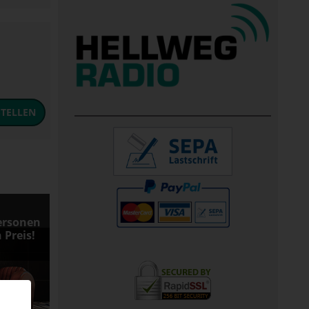
TELLEN
ersonen
 Preis!