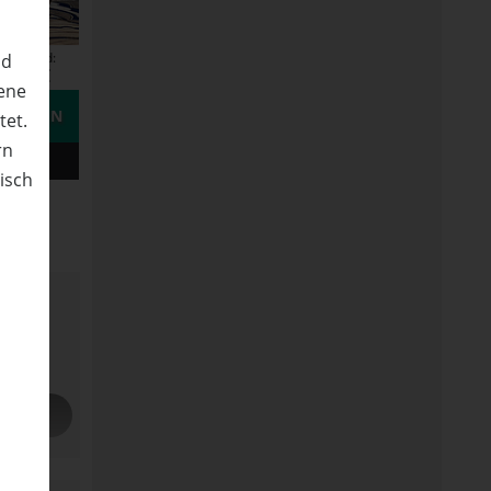
Versand:
nd
3,50 €
ene
STELLEN
tet.
rn
nisch
n
KAUFT