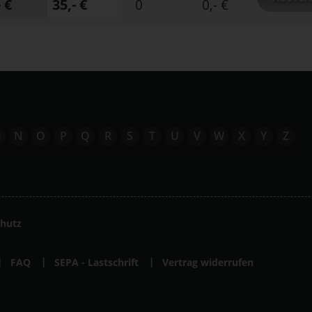
- €
35,- €
0
0,- €
M
N
O
P
Q
R
S
T
U
V
W
X
Y
Z
hutz
FAQ
SEPA - Lastschrift
Vertrag widerrufen