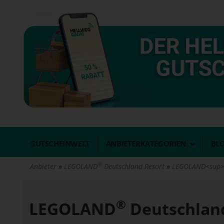
Direkt
zum
Inhalt
GUTSCHEINWELT
ANBIETERKATEGORIEN
BL
®
Anbieter
LEGOLAND
Deutschland Resort
LEGOLAND<sup>®
®
LEGOLAND
Deutschlan