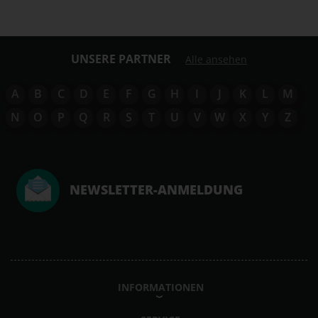
UNSERE PARTNER
Alle ansehen
A
B
C
D
E
F
G
H
I
J
K
L
M
N
O
P
Q
R
S
T
U
V
W
X
Y
Z
NEWSLETTER-ANMELDUNG
INFORMATIONEN