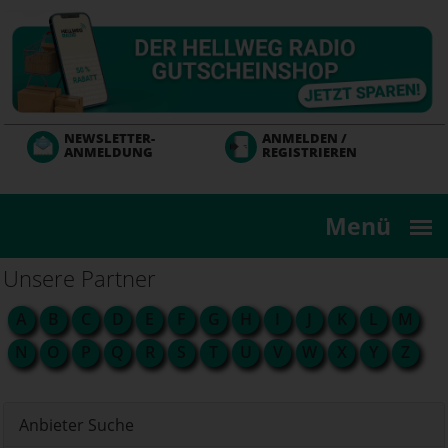
Direkt
zum
Inhalt
NEWSLETTER-
ANMELDEN /
ANMELDUNG
REGISTRIEREN
Menü
Unsere Partner
A
B
C
D
E
F
G
H
I
J
K
L
M
N
O
P
Q
R
S
T
U
V
W
X
Y
Z
Anbieter Suche