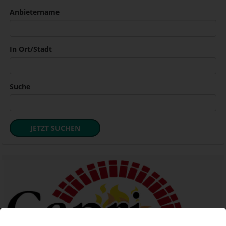
Anbietername
In Ort/Stadt
Suche
JETZT SUCHEN