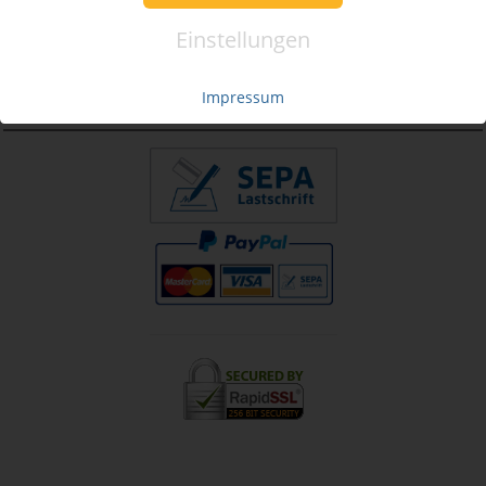
Mo. - Fr. 09:00-16:00
Einstellungen
Tel.: +49 (0)941 46 39 63 90
»
info@coupon-future.de
Impressum
»
FAQs