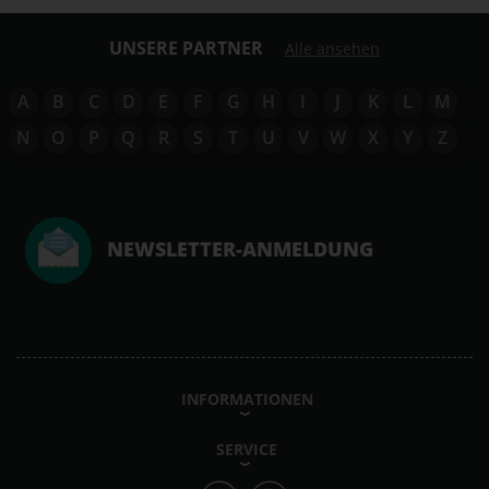
UNSERE PARTNER
Alle ansehen
A
B
C
D
E
F
G
H
I
J
K
L
M
N
O
P
Q
R
S
T
U
V
W
X
Y
Z
NEWSLETTER-ANMELDUNG
INFORMATIONEN
SERVICE