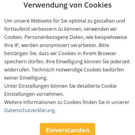
Verwendung von Cookies
Um unsere Webseite für Sie optimal zu gestalten und
fortlaufend verbessern zu können, verwenden wir
Cookies. Personenbezogene Daten, wie beispielsweise
Ihre IP, werden anonymisiert verarbeitet. Bitte
bestätigen Sie, dass wir Cookies in Ihrem Browser
speichern dürfen. Ihre Einwilligung können Sie jederzeit
widerrufen. Technisch notwendige Cookies bedürfen
Capri da Tino im Erbsälzer
keiner Einwilligung.
Essen & Trinken
mehr Details
Unter Einstellungen können Sie detailierte Cookie
Einstellungen vornehmen.
Weitere Informationen zu Cookies finden Sie in unserer
Comedy Festival Sauerlandpark Hemer
Datenschutzerklärung
.
Kultur & Events
mehr Details
Service & Hilfe
Einverstanden