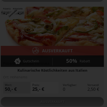
AUSVERKAUFT
50%
Gutschein
Rabatt
Pizzeria Ristorante Serenata
Kulinarische Köstlichkeiten aus Italien
Ort:
Hohenems
Wert:
Preis:
Verfügbar:
Versand:
50,- €
25,- €
0
2,50 €
AUSVERKAUFT