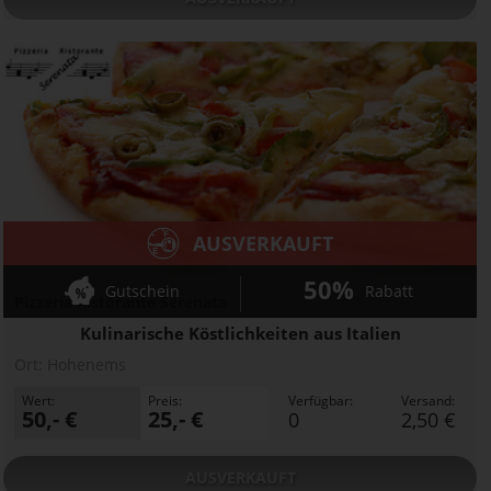
AUSVERKAUFT
50%
Gutschein
Rabatt
Pizzeria Ristorante Serenata
Kulinarische Köstlichkeiten aus Italien
Ort:
Hohenems
Wert:
Preis:
Verfügbar:
Versand:
50,- €
25,- €
0
2,50 €
AUSVERKAUFT