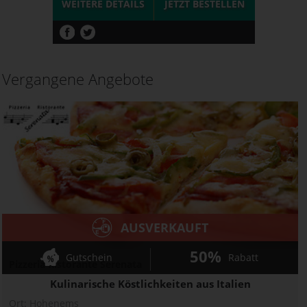
WEITERE DETAILS
JETZT
BESTELLEN
Vergangene Angebote
AUSVERKAUFT
50%
Gutschein
Rabatt
Pizzeria Ristorante Serenata
Kulinarische Köstlichkeiten aus Italien
Ort:
Hohenems