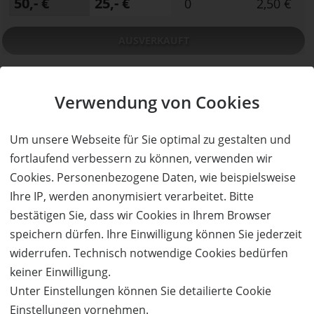
50,- €
25,- €
0
2,50 €
AUSVERKAUFT
Verwendung von Cookies
Um unsere Webseite für Sie optimal zu gestalten und
fortlaufend verbessern zu können, verwenden wir
Cookies. Personenbezogene Daten, wie beispielsweise
Ihre IP, werden anonymisiert verarbeitet. Bitte
AUSVERKAUFT
bestätigen Sie, dass wir Cookies in Ihrem Browser
50%
Gutschein
Rabatt
speichern dürfen. Ihre Einwilligung können Sie jederzeit
Pizzeria Ristorante Serenata
widerrufen. Technisch notwendige Cookies bedürfen
Kulinarische Köstlichkeiten aus Italien
keiner Einwilligung.
Ort:
Hohenems
Unter Einstellungen können Sie detailierte Cookie
Wert:
Preis:
Verfügbar:
Versand:
50,- €
25,- €
Einstellungen vornehmen.
0
2,50 €