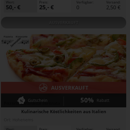
Wert:
Preis:
Verfügbar:
Versand:
50,- €
25,- €
0
2,50 €
AUSVERKAUFT
AUSVERKAUFT
50%
Gutschein
Rabatt
Pizzeria Ristorante Serenata
Kulinarische Köstlichkeiten aus Italien
Ort:
Hohenems
Wert:
Preis:
Verfügbar:
Versand: