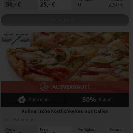
50,- €
25,- €
0
2,50 €
AUSVERKAUFT
AUSVERKAUFT
50%
Gutschein
Rabatt
Pizzeria Ristorante Serenata
Kulinarische Köstlichkeiten aus Italien
Ort:
Hohenems
Wert:
Preis:
Verfügbar:
Versand: