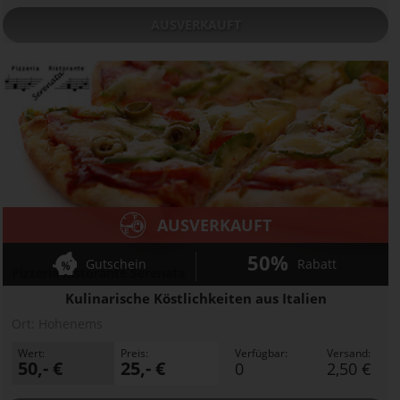
AUSVERKAUFT
AUSVERKAUFT
50%
Gutschein
Rabatt
Pizzeria Ristorante Serenata
Kulinarische Köstlichkeiten aus Italien
Ort:
Hohenems
Wert:
Preis:
Verfügbar:
Versand:
50,- €
25,- €
0
2,50 €