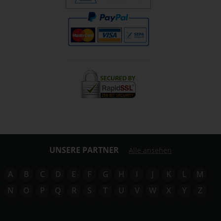
UNSERE PARTNER
Alle ansehen
A
B
C
D
E
F
G
H
I
J
K
L
M
N
O
P
Q
R
S
T
U
V
W
X
Y
Z