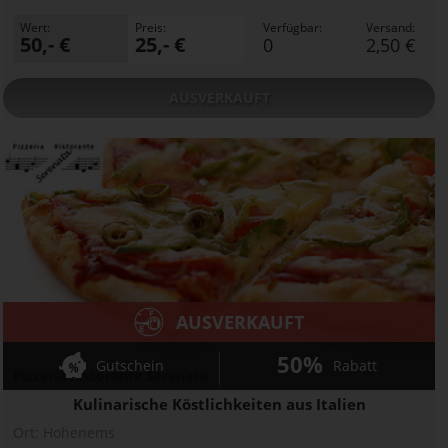
Wert:
Preis:
Verfügbar:
Versand:
50,- €
25,- €
0
2,50 €
AUSVERKAUFT
AUSVERKAUFT
50%
Gutschein
Rabatt
Pizzeria Ristorante Serenata
Kulinarische Köstlichkeiten aus Italien
Ort:
Hohenems