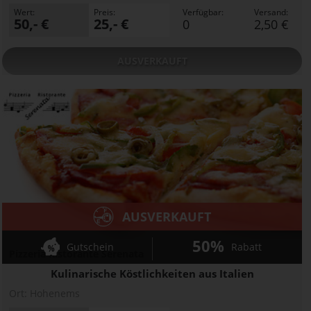
Wert:
Preis:
Verfügbar:
Versand:
50,- €
25,- €
0
2,50 €
AUSVERKAUFT
AUSVERKAUFT
50%
Gutschein
Rabatt
Pizzeria Ristorante Serenata
Kulinarische Köstlichkeiten aus Italien
Ort:
Hohenems