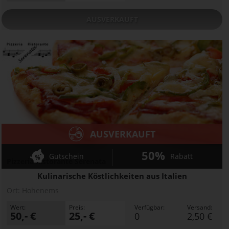
AUSVERKAUFT
AUSVERKAUFT
50%
Gutschein
Rabatt
Pizzeria Ristorante Serenata
Kulinarische Köstlichkeiten aus Italien
Ort:
Hohenems
Wert:
Preis:
Verfügbar:
Versand:
50,- €
25,- €
0
2,50 €