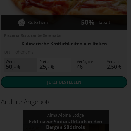
50%
Gutschein
Rabatt
Pizzeria Ristorante Serenata
Kulinarische Köstlichkeiten aus Italien
Ort:
Hohenems
Wert:
Preis:
Verfügbar:
Versand:
50,- €
25,- €
46
2,50 €
JETZT
BESTELLEN
Andere Angebote
Alma Alpina Lodge
Exklusiver Suiten-Urlaub in den
Bergen Südtirols