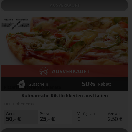
AUSVERKAUFT
AUSVERKAUFT
50%
Gutschein
Rabatt
Pizzeria Ristorante Serenata
Kulinarische Köstlichkeiten aus Italien
Ort:
Hohenems
Wert:
Preis:
Verfügbar:
Versand:
50,- €
25,- €
0
2,50 €