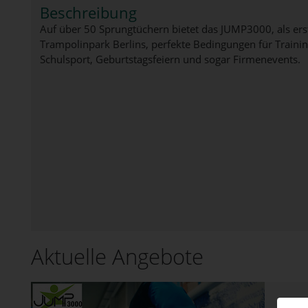
Beschreibung
Auf über 50 Sprungtüchern bietet das JUMP3000, als ers
Trampolinpark Berlins, perfekte Bedingungen für Traini
Schulsport, Geburtstagsfeiern und sogar Firmenevents.
Aktuelle Angebote
JUMP