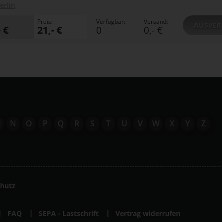
erlin
Preis:
Verfügbar:
Versand:
AUSVER
- €
21,- €
0
0,- €
M
N
O
P
Q
R
S
T
U
V
W
X
Y
Z
hutz
FAQ
SEPA - Lastschrift
Vertrag widerrufen