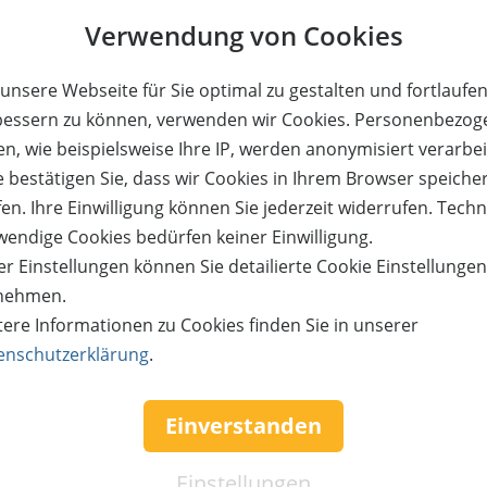
lienkarte 90 Minuten Parkour & Trampolin
Verwendung von Cookies
erlin
unsere Webseite für Sie optimal zu gestalten und fortlaufe
Preis:
Verfügbar:
Versand:
JETZT
BES
- €
36,- €
25
0,- €
bessern zu können, verwenden wir Cookies. Personenbezog
n, wie beispielsweise Ihre IP, werden anonymisiert verarbei
e bestätigen Sie, dass wir Cookies in Ihrem Browser speiche
en. Ihre Einwilligung können Sie jederzeit widerrufen. Tech
wendige Cookies bedürfen keiner Einwilligung.
er - Suite & Spa
Das Aunhamer - Suite & Spa
r Einstellungen können Sie detailierte Cookie Einstellunge
chtungen für 2 Personen
3 Übernachtungen für 2 P
 Suite zum halben Preis!
in einer Suite zum halben
nehmen.
Adults only!
Adults only!
tere Informationen zu Cookies finden Sie in unserer
enschutzerklärung
.
Einverstanden
68%
reis:
Verfügbar:
Versand:
Wert:
Preis:
Verfügbar:
Einstellungen
390,- €
592,- €
190,- €
12
3,50 €
6