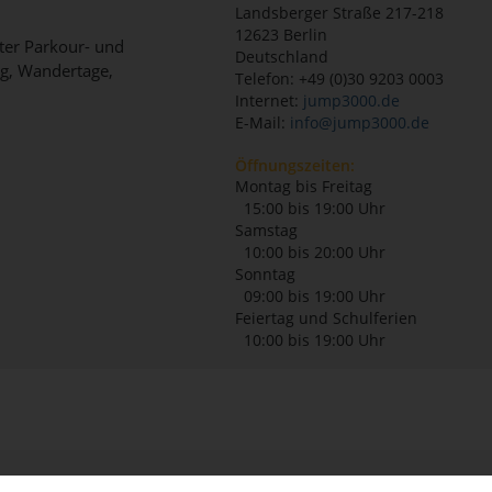
Landsberger Straße 217-218
12623
Berlin
ter Parkour- und
Deutschland
ng, Wandertage,
Telefon: +49 (0)30 9203 0003
Internet:
jump3000.de
E-Mail:
info@jump3000.de
Öffnungszeiten:
Montag bis Freitag
15:00 bis 19:00 Uhr
Samstag
10:00 bis 20:00 Uhr
Sonntag
09:00 bis 19:00 Uhr
Feiertag und Schulferien
10:00 bis 19:00 Uhr
3000