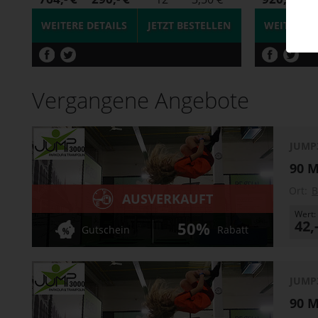
WEITERE DETAILS
JETZT
BESTELLEN
WEITERE D
Vergangene Angebote
JUMP
90 M
Ort:
B
AUSVERKAUFT
Wert:
42,
50%
Gutschein
Rabatt
JUMP
90 M