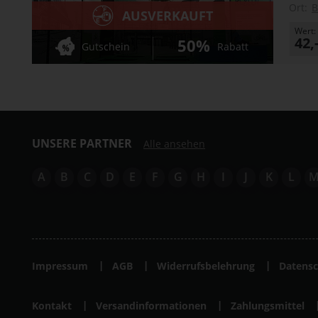
Ort:
B
AUSVERKAUFT
Wert:
42,
50%
Gutschein
Rabatt
UNSERE PARTNER
Alle ansehen
A
B
C
D
E
F
G
H
I
J
K
L
Impressum
AGB
Widerrufsbelehrung
Datensc
Kontakt
Versandinformationen
Zahlungsmittel