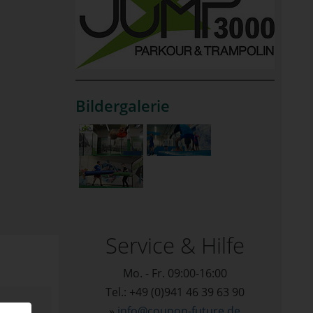
Bildergalerie
Service & Hilfe
Mo. - Fr. 09:00-16:00
Tel.: +49 (0)941 46 39 63 90
»
info@coupon-future.de