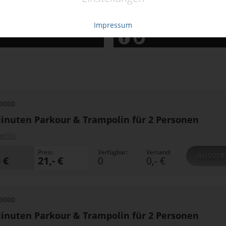
ETAILS
JETZT
BESTELLEN
WEITERE DETAILS
JETZT
BE
Impressum
3000
inuten Parkour & Trampolin für 2 Personen
erlin
Preis:
Verfügbar:
Versand:
AUSVER
- €
21,- €
0
0,- €
3000
inuten Parkour & Trampolin für 2 Personen