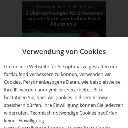
Das Aunhamer - Suite & Spa
3 Übernachtungen für 2 Personen
in einer Suite zum halben Preis!
Adults only!
Verwendung von Cookies
68%
Wert:
Preis:
Verfügbar:
Versand:
Um unsere Webseite für Sie optimal zu gestalten und
592,- €
190,- €
6
3,50 €
fortlaufend verbessern zu können, verwenden wir
WEITERE DETAILS
JETZT
BESTELLEN
Cookies. Personenbezogene Daten, wie beispielsweise
Ihre IP, werden anonymisiert verarbeitet. Bitte
bestätigen Sie, dass wir Cookies in Ihrem Browser
speichern dürfen. Ihre Einwilligung können Sie jederzeit
Vergangene Angebote
widerrufen. Technisch notwendige Cookies bedürfen
keiner Einwilligung.