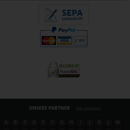
UNSERE PARTNER
Alle ansehen
A
B
C
D
E
F
G
H
I
J
K
L
M