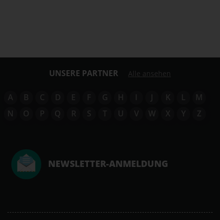
UNSERE PARTNER
Alle ansehen
A
B
C
D
E
F
G
H
I
J
K
L
M
N
O
P
Q
R
S
T
U
V
W
X
Y
Z
NEWSLETTER-ANMELDUNG