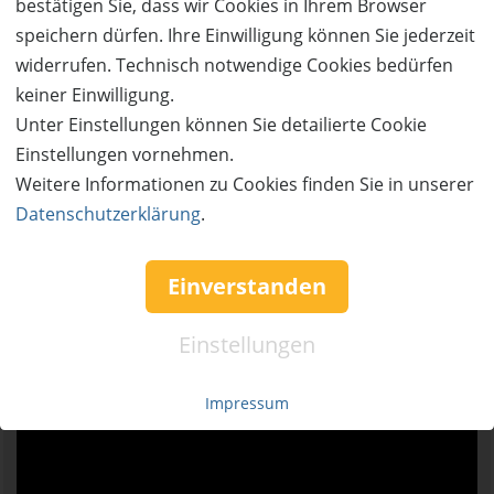
bestätigen Sie, dass wir Cookies in Ihrem Browser
Die Archenhold-Sternwarte sowie die Wilhelm-
speichern dürfen. Ihre Einwilligung können Sie jederzeit
Foerster-Sternwarte zählen zu den traditionsreichsten
widerrufen. Technisch notwendige Cookies bedürfen
Volkssternwarten Deutschlands, während das
keiner Einwilligung.
Planetarium am Insulaner und das Zeiss-
Unter Einstellungen können Sie detailierte Cookie
Großplanetarium als modernste Wissenschaftstheater
Einstellungen vornehmen.
Europas relevante und innovative Vermittlungsformen
Weitere Informationen zu Cookies finden Sie in unserer
anbieten.
Datenschutzerklärung
.
Einverstanden
Einstellungen
Impressum