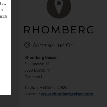
tet.
a
rn
nisch
n
Adresse und Ort
Rhomberg Reisen
Eisengasse 12
6850 Dornbirn
Österreich
Telefon: +43 5572 22420
Internet:
www.rhomberg-reisen.com