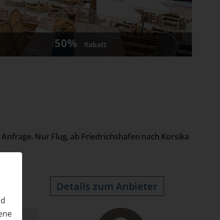
50%
Rabatt
 Anfrage. Nur Flug, ab Friedrichshafen nach Korsika
Details zum Anbieter
nd
ene