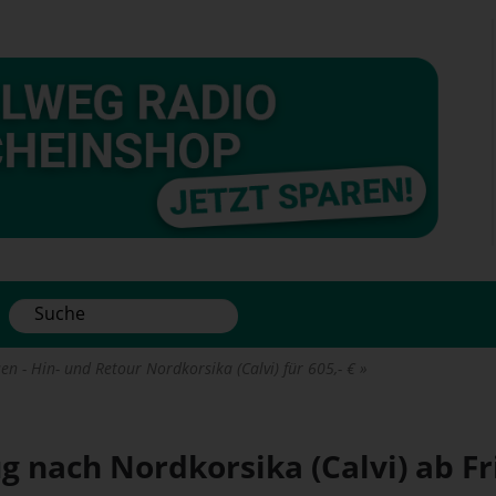
n - Hin- und Retour Nordkorsika (Calvi) für 605,- €
ug nach Nordkorsika (Calvi) ab F