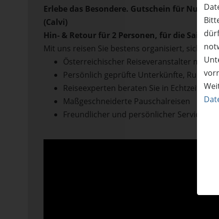
Date
Erlebe das Besondere. Gutschein für Nur-Fl
Bitt
(Calvi)
dürf
Hin- & Retour für 2 Personen
, für die Saison 
not
Mit uns reisen Sie bestens organisiert, sicher 
Unte
Österreichischer Reiseveranstalter mit ja
vor
Persönlich geprüfte Unterkünfte, Rundreis
Wei
Reiseexperten beraten Sie in Echtzeit
Dat
Maßgeschneiderte Pauschalreisen
Freundlicher und persönlicher Service