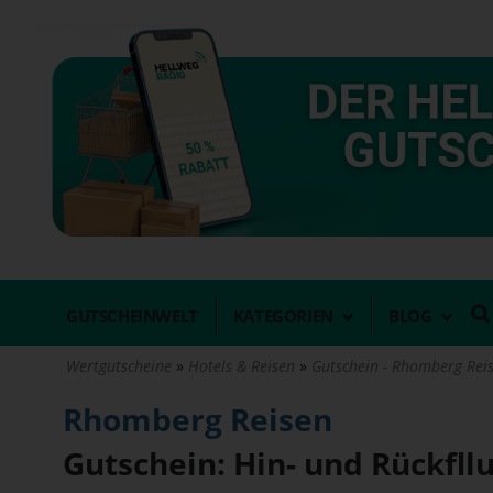
Direkt
zum
Inhalt
GUTSCHEINWELT
KATEGORIEN
BLOG
Wertgutscheine
Hotels & Reisen
Gutschein - Rhomberg Reise
Rhomberg Reisen
Gutschein: Hin- und Rückfll