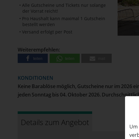
• Alle Gutscheine und Tickets nur solange
der Vorrat reicht!
• Pro Haushalt kann maximal 1 Gutschein
bestellt werden
50%
Rabatt
• Versand erfolgt per Post
Weiterempfehlen:
teilen
teilen
mail
KONDITIONEN
Keine Barablöse möglich, Gutscheine nur im 2026 ein
jeden Sonntag bis 04. Oktober 2026. Durchschnittliche
Details zum Angebot
Um 
ver