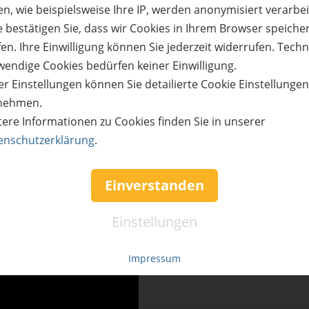
n, wie beispielsweise Ihre IP, werden anonymisiert verarbei
ug ab Friedrichshafen oder Memmingen nach Nordkorsik
e bestätigen Sie, dass wir Cookies in Ihrem Browser speiche
en. Ihre Einwilligung können Sie jederzeit widerrufen. Tech
2026
wendige Cookies bedürfen keiner Einwilligung.
und zuverlässig in die schönsten Destinationen Europas.
r Einstellungen können Sie detailierte Cookie Einstellunge
hrzehntelanger Erfahrung
nehmen.
en und Aktivitäten
tere Informationen zu Cookies finden Sie in unserer
enschutzerklärung
.
Einverstanden
Einstellungen
Impressum