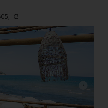
05,- €!
Next