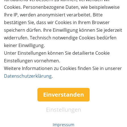
Cookies. Personenbezogene Daten, wie beispielsweise
In unserem Innenbereich erstreckt sich auf 1100
Ihre IP, werden anonymisiert verarbeitet. Bitte
Quadratmetern eine Wellness-Oase: Ein Schwimmbad
bestätigen Sie, dass wir Cookies in Ihrem Browser
mit einem großzügigen Liegebereich, eine sanfte Bio-
speichern dürfen. Ihre Einwilligung können Sie jederzeit
Sauna, ein orientalisches Dampfbad, ein Tecaldarium
widerrufen. Technisch notwendige Cookies bedürfen
und ein Traumbad. Zudem finden Sie zwei Ruheräume,
keiner Einwilligung.
unter anderem mit Wasserbetten, eine
Unter Einstellungen können Sie detailierte Cookie
abwechslungsreiche Duschlandschaft, einen
Einstellungen vornehmen.
gemütlichen Bistrobereich, einen Fitnessraum und
Weitere Informationen zu Cookies finden Sie in unserer
Kneipp-Becken.
Datenschutzerklärung
.
Der Außenbereich umfasst zusätzliche 1900
Einverstanden
Quadratmeter, zuzüglich des Badesees von über 3000
Quadratmetern. Das Highlight auf dem Badesee ist
Einstellungen
unsere einzigartige Pfahlbauten-Sauna. Ein helles,
lichtdurchflutetes Ruhehaus lädt zum Verweilen ein.
Impressum
Zudem können Sie sich in einem weitläufigen Garten