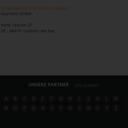
Verantwortlich für dieses Angebot:
tourixma GmbH
Hohe Tannen 27
DE - 66679 Losheim am See
UNSERE PARTNER
Alle ansehen
A
B
C
D
E
F
G
H
I
J
K
L
M
N
O
P
Q
R
S
T
U
V
W
X
Y
Z