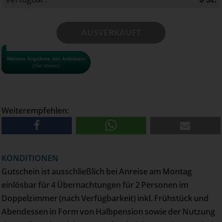
AUSVERKAUFT
• Alle Gutscheine und Tickets nur solange der Vorrat reicht!
Weitere Angebote des Anbieters
(Hier klicken)
• Pro Haushalt kann maximal 1 Gutschein bestellt werden
• Versand erfolgt per Post
Weiterempfehlen:
KONDITIONEN
Gutschein ist ausschließlich bei Anreise am Montag
einlösbar für 4 Übernachtungen für 2 Personen im
Doppelzimmer (nach Verfügbarkeit) inkl. Frühstück und
Abendessen in Form von Halbpension sowie der Nutzung