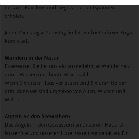
mit zwei Pavillons und Liegewiesen entspannen und
erholen.
Jeden Dienstag & Samstag findet ein kostenfreier Yoga-
Kurs statt.
Wandern in der Natur
Es erwartet Sie bei uns ein ausgedehntes Wandernetz
durch Wiesen und bunte Mischwälder.
Wenn Sie unser Haus verlassen sind Sie unmittelbar
drin, denn wir sind umgeben von Auen, Wiesen und
Wäldern.
Angeln an den Seeweihern
Das Angeln in den Gewässern an unserem Haus ist
kostenfrei und unseren Hotelgästen vorbehalten. Ein