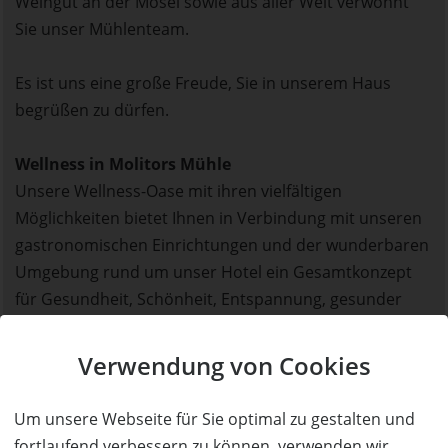
Weingut an der Mosel sowie aus aller Welt verwöhnt
Sie unser Mühlenteam.
Es ist uns eine große Freude, Sie in unserem Haus
begrüßen zu dürfen.
Wellness in Molitors Mühle
Unsere Wellness-Oase mit ihren vielfältigen
Möglichkeiten bietet Ihnen in Verbindung mit unseren
gastronomischen Einrichtungen und der wunderbaren
Umgebung rund um unser Hotel ein Gesamtkonzept
für Gesundheit, Schönheit, Entspannung, gesunder
Ernährung und Bewegung – auf insgesamt über 6000
Quadratmetern inklusive eines Badesees.
Verwendung von Cookies
Unser SPA-Konzept ist ‘Sanus Per Aquam’ – also
Um unsere Webseite für Sie optimal zu gestalten und
‘Gesundheit durch Wasser’.
fortlaufend verbessern zu können, verwenden wir