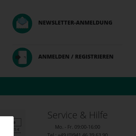
NEWSLETTER-ANMELDUNG
ANMELDEN / REGISTRIEREN
Service & Hilfe
Summe
Mo. - Fr. 09:00-16:00
16,25 €
Tel.: +49 (0)941 46 39 63 90