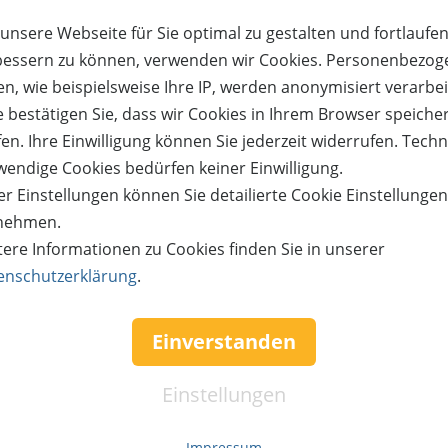
Netto-Betrag:
rk GmbH & Co. KG
unsere Webseite für Sie optimal zu gestalten und fortlaufe
1
Versandkosten:
rbach
bessern zu können, verwenden wir Cookies. Personenbezog
Gesamtsumme:
n, wie beispielsweise Ihre IP, werden anonymisiert verarbei
e bestätigen Sie, dass wir Cookies in Ihrem Browser speiche
.2026) einlösbar für den Tageseintritt für 1 Person (Jugendliche ab 12 Jahren un
en. Ihre Einwilligung können Sie jederzeit widerrufen. Tech
Restwerts auf dem Gutschein sind nicht möglich. Im Fall einer Eintrittspreiserh
 Nicht anrechenbar auf Jahreskarten. Bei Bestellung erhalten Sie eine E-Mail mi
wendige Cookies bedürfen keiner Einwilligung.
r Einstellungen können Sie detailierte Cookie Einstellunge
nehmen.
tere Informationen zu Cookies finden Sie in unserer
Kauf über bestehendes Kundenko
enschutzerklärung
.
tigen.
Wenn Sie bereits ein Kundenkonto haben, können Sie s
Einverstanden
it,
nachfolgend einloggen. Die Daten, die zur Bestellung nö
werden dann automatisch aus Ihrem Kundenkonto ü
Einstellungen
TZEN
ANMEL
Impressum