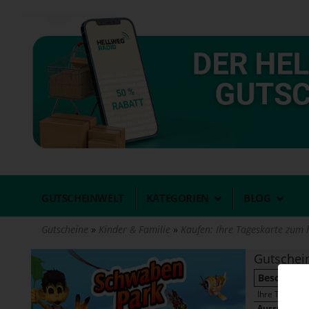
Direkt
zum
Inhalt
GUTSCHEINWELT
KATEGORIEN
BLOG
Gutscheine
Kinder & Familie
Kaufen: Ihre Tageskarte zum 
Gutschei
Beschreib
Ihre Tageska
Aussteller d