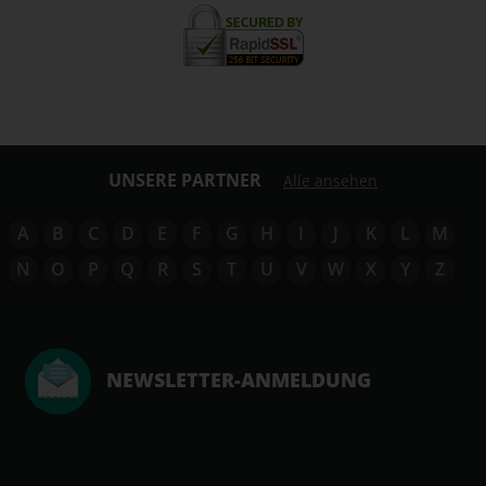
UNSERE PARTNER
Alle ansehen
A
B
C
D
E
F
G
H
I
J
K
L
M
N
O
P
Q
R
S
T
U
V
W
X
Y
Z
NEWSLETTER-ANMELDUNG