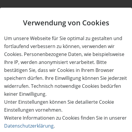
Kauf ohne Kundenkonto
Verwendung von Cookies
Sie können bei uns einen Kauf auch ohne Kundenkonto
Um unsere Webseite für Sie optimal zu gestalten und
tätigen. Nach Abschluss des Kaufvorgangs haben Sie die
fortlaufend verbessern zu können, verwenden wir
Möglichkeit, Ihre Daten in einem Kundenkonto speichern zu
Cookies. Personenbezogene Daten, wie beispielsweise
lassen.
Ihre IP, werden anonymisiert verarbeitet. Bitte
bestätigen Sie, dass wir Cookies in Ihrem Browser
BESTELLUNG FORTSETZEN
speichern dürfen. Ihre Einwilligung können Sie jederzeit
widerrufen. Technisch notwendige Cookies bedürfen
keiner Einwilligung.
Kauf über bestehendes Kundenkonto
Unter Einstellungen können Sie detailierte Cookie
Wenn Sie bereits ein Kundenkonto haben, können Sie sich
Einstellungen vornehmen.
nachfolgend einloggen. Die Daten, die zur Bestellung nötig sind,
Weitere Informationen zu Cookies finden Sie in unserer
werden dann automatisch aus Ihrem Kundenkonto
Datenschutzerklärung
.